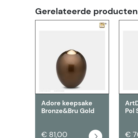
Gerelateerde producten
Adore keepsake
Art
Bronze&Bru Gold
Pol 
€ 81,00
€ 7