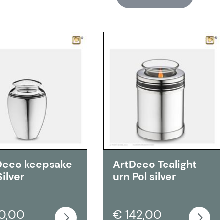
Deco keepsake
ArtDeco Tealight
Silver
urn Pol silver
0,00
€ 142,00